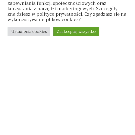
Wifi
zapewniania funkcji społecznościowych oraz
korzystania z narzędzi marketingowych. Szczegóły
znajdziesz w polityce prywatności. Czy zgadzasz się na
wykorzystywanie plików cookies?
Tv
Ustawienia cookies
Zaakceptuj wszystko
Lodówka
Śniadanie
Zwierzęta mile widziane